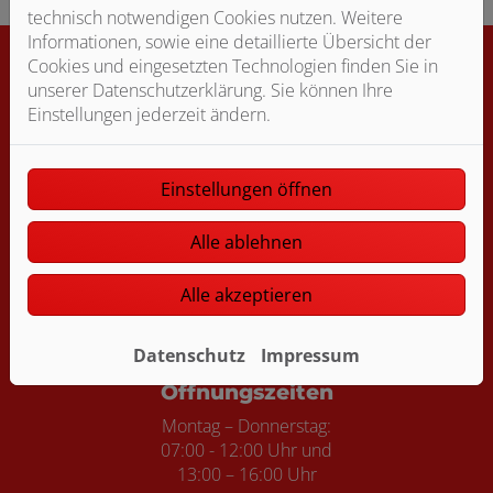
technisch notwendigen Cookies nutzen. Weitere
Informationen, sowie eine detaillierte Übersicht der
Cookies und eingesetzten Technologien finden Sie in
unserer Datenschutzerklärung. Sie können Ihre
Footer - Kontaktdaten und Öffnungszei
Einstellungen jederzeit ändern.
Kontakt
Lüneburger Haustechnik Spang & Quesseleit GmbH
Bessemerstraße 8
Einstellungen öffnen
21339 Lüneburg
Alle ablehnen
Telefonisch erreichbar unter:
04131 31038
Alle akzeptieren
Telefax: 04131 3103 0
E-Mail:
info@lueneburger-haustechnik.de
Datenschutz
Impressum
Öffnungszeiten
Montag – Donnerstag:
07:00 - 12:00 Uhr und
13:00 – 16:00 Uhr