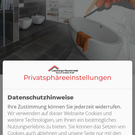
Privatsphäre­einstellungen
Datenschutzhinweise
Ihre Zustimmung können Sie jederzeit widerrufen.
Wir verwenden auf dieser Webseite Cookies und
Bitte das
Cookie-Consent-Tool öffnen
, um die für dieses
weitere Technologien, um Ihnen ein bestmögliches
Element notwendigen Cookies zu akzeptieren.
Nutzungserlebnis zu bieten. Sie können das Setzen von
Cookies auch ablehnen und unsere Seite nur mit den