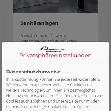
Sanitäranlagen
Sanitärräume im Gewerbe
unterscheiden sich grundlegend
anhand der Ansprüche, die in den
verschiedenen Arten von Einrichtungen
Privatsphäre­einstellungen
und Betrieben an sie gestellt werden.
Weiterlesen
Datenschutzhinweise
Ihre Zustimmung können Sie jederzeit widerrufen.
Wir verwenden auf dieser Webseite Cookies und
weitere Technologien, um Ihnen ein bestmögliches
Nutzungserlebnis zu bieten. Sie können das Setzen von
Cookies auch ablehnen und unsere Seite nur mit den
technisch notwendigen Cookies nutzen. Weitere