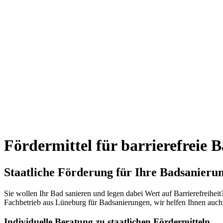
KNX-Planung
DGUV-Prüfung
Fördermittel für barrierefreie 
Staatliche Förderung für Ihre Badsanieru
Sie wollen Ihr Bad sanieren und legen dabei Wert auf Barrierefreih
Fachbetrieb aus Lüneburg für Badsanierungen, wir helfen Ihnen auc
Individuelle Beratung zu staatlichen Fördermitteln