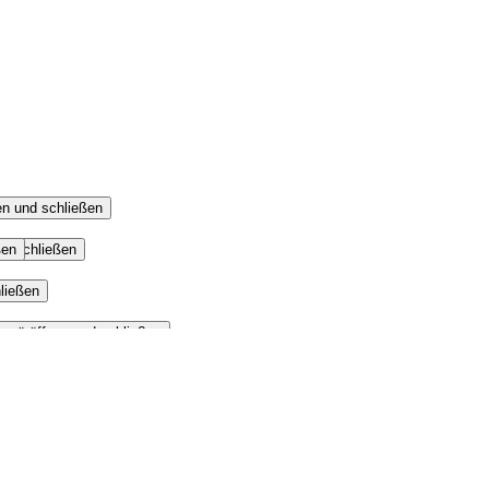
n und schließen
ßen
nd schließen
ließen
enü öffnen und schließen
 schließen
n