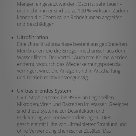
Mengen eingesetzt werden, Ozon ist sehr teuer –
und nicht immer sind sie zu 100 % wirksam. Zudem
können die Chemikalien Rohrleitungen angreifen
und beschädigen.
Ultrafiltration
Eine Ultrafiltrationsanlage besteht aus gebündelten
Membranen, die die Erreger mechanisch aus dem
Wasser filtern. Der Vorteil: Auch tote Keime werden
entfernt, wodurch das Wiederkeimungspotenzial
verringert wird. Die Anlagen sind in Anschaffung
und Betrieb relativ kostengünstig.
UV-basierendes System
UV-C
Strahlen
töte
n
bis 99,9%
an
Legionellen,
Mikroben, Viren und Bakterien im Wasser. Geeignet
sind diese Systeme zur Desinfektion und
Entkeimung von Trink
wasser
leitungen
.
Die
s
geschieht
mit Hilfe von
Ultra
violetter
Strahlung und
ohne Verwendung chemischer
Zusätze
.
Das