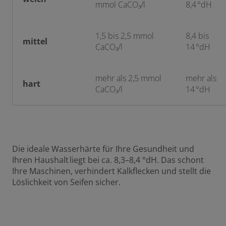
mmol CaCO₃/l
8,4 °dH
1,5 bis 2,5 mmol
8,4 bis
mittel
CaCO₃/l
14 °dH
mehr als 2,5 mmol
mehr als
hart
CaCO₃/l
14 °dH
Die ideale Wasserhärte für Ihre Gesundheit und
Ihren Haushalt liegt bei ca. 8,3–8,4 °dH. Das schont
Ihre Maschinen, verhindert Kalkflecken und stellt die
Löslichkeit von Seifen sicher.