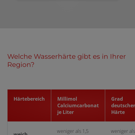
Welche Wasserhärte gibt es in Ihrer
Region?
Härtebereich
Millimol
Grad
Calciumcarbonat
deutsche
je Liter
Härte
weniger als 1,5
weniger als
weich