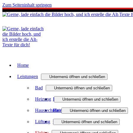
Zum Seiteninhalt springen
Home
Leistungen
Untermenü öffnen und schließen
Bad
Untermenü öffnen und schließen
Heizung
Badmodernisierung
Untermenü öffnen und schließen
Haustechnik
Barrierefreies Bad
Heizungsmodernisierung
Untermenü öffnen und schließen
Lüftung
Badinspiration und Musterbäder
Öl- und Gasheizung
Wasser / Trinkwasser
Untermenü öffnen und schließen
Elektro
Förderung Bad
Regenerativ heizen
Photovoltaik
Dezentrale Wohnraumlüftung