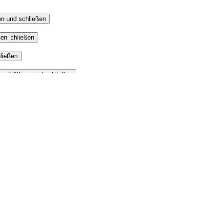
n und schließen
ßen
nd schließen
ließen
enü öffnen und schließen
 schließen
n